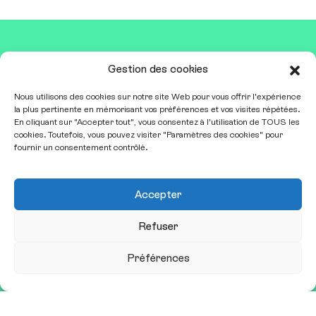
Gestion des cookies
er
31 mars & 1
avril 2027
Carrousel du Louvre
Nous utilisons des cookies sur notre site Web pour vous offrir l'expérience
contact@sitem.fr
la plus pertinente en mémorisant vos préférences et vos visites répétées.
En cliquant sur "Accepter tout", vous consentez à l'utilisation de TOUS les
cookies. Toutefois, vous pouvez visiter "Paramètres des cookies" pour
Qui sommes-nous ?
fournir un consentement contrôlé.
Nous contacter
Mentions légales
Accepter
Exposer
Refuser
Espace presse
Conférences et ateliers
Préférences
Restez informé•e
Recevoir notre newsletter