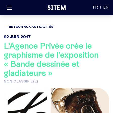
FR
EN
RETOUR AUX ACTUALITÉS
22 JUIN 2017
L’Agence Privée crée le
graphisme de l’exposition
« Bande dessinée et
gladiateurs »
NON CLASSIFIÉ(E)