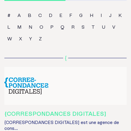
#
A
B
C
D
E
F
G
H
I
J
K
L
M
N
O
P
Q
R
S
T
U
V
W
X
Y
Z
{
{CORRESPONDANCES DIGITALES]
{CORRESPONDANCES DIGITALES] est une agence de
cons...