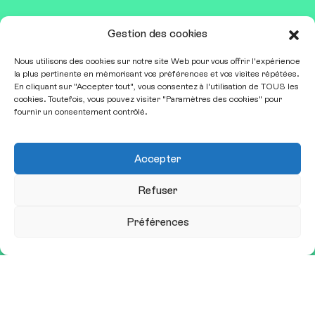
Gestion des cookies
er
31 mars & 1
avril 2027
Carrousel du Louvre
Nous utilisons des cookies sur notre site Web pour vous offrir l'expérience
contact@sitem.fr
la plus pertinente en mémorisant vos préférences et vos visites répétées.
En cliquant sur "Accepter tout", vous consentez à l'utilisation de TOUS les
cookies. Toutefois, vous pouvez visiter "Paramètres des cookies" pour
fournir un consentement contrôlé.
Qui sommes-nous ?
Nous contacter
Mentions légales
Accepter
Exposer
Refuser
Espace presse
Préférences
Conférences et ateliers
Restez informé•e
Recevoir notre newsletter