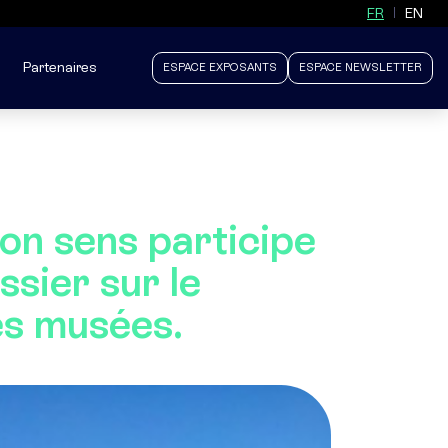
FR
EN
Partenaires
ESPACE EXPOSANTS
ESPACE NEWSLETTER
on sens participe
ssier sur le
es musées.