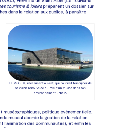
n 2005, Hermine de Saint Albin (Le Tourisme
es tourisme & loisirs
préparent un dossier sur
es dans la relation aux publics, à paraître
Le MuCEM, récemment ouvert, qui pourrait témoigner de
sa vision renouvelée du rôle d’un musée dans son
environnement urbain.
et muséographiques, politique événementielle,
nde muséal aborde la gestion de la relation
ment l’animation des communautés), et enfin les