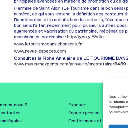
principales avancées en matière de promotion ou de dist
Hermine de Saint Albin (Le Tourisme dans le bon sens) pa
numéro, ce qui sous-entend la définition des contours t
l’identification et la sollicitation des auteurs, l’éventue
bon sens l’a fait récemment pour plusieurs autres dossie
augmentée et valorisation du patrimoine, mécénat de 
marchand du patrimoine :
http://goo.gl/2vtlcl
www.letourismedanslebonsens.fr
www.revue-espaces.com
Consultez la Fiche Annuaire de LE TOURISME DAN
www.museumexperts.com/annuaire/prestataire/5459
Nous utiliso
pertinente e
ommes-nous ?
Exposer
"Accepter to
pouvez visit
contacter
Espace presse
ns légales
Conférences et ateliers