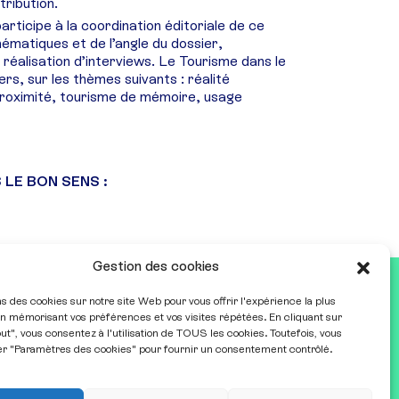
ribution.
rticipe à la coordination éditoriale de ce
hématiques et de l’angle du dossier,
lle réalisation d’interviews. Le Tourisme dans le
rs, sur les thèmes suivants : réalité
proximité, tourisme de mémoire, usage
S LE BON SENS :
Gestion des cookies
ns des cookies sur notre site Web pour vous offrir l'expérience la plus
n mémorisant vos préférences et vos visites répétées. En cliquant sur
Restez informé•e
ut", vous consentez à l'utilisation de TOUS les cookies. Toutefois, vous
er "Paramètres des cookies" pour fournir un consentement contrôlé.
Recevoir notre newsletter