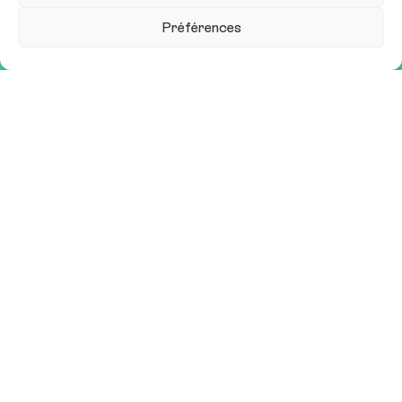
Préférences
er
31 mars & 1
avril 2027
Carrousel du Louvre
contact@sitem.fr
Qui sommes-nous ?
Nous contacter
Mentions légales
Exposer
Espace presse
Conférences et ateliers
Restez informé•e
Recevoir notre newsletter