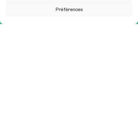
Préférences
er
31 mars & 1
avril 2027
Carrousel du Louvre
contact@sitem.fr
Qui sommes-nous ?
Nous contacter
Mentions légales
Exposer
Espace presse
Conférences et ateliers
Restez informé•e
Recevoir notre newsletter