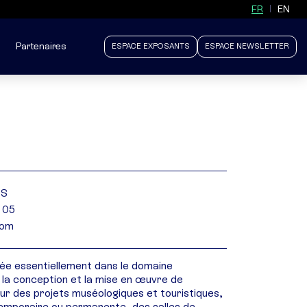
FR
EN
Partenaires
ESPACE EXPOSANTS
ESPACE NEWSLETTER
ES
 05
com
rée essentiellement dans le domaine
 la conception et la mise en œuvre de
our des projets muséologiques et touristiques,
 temporaire ou permanente, des salles de