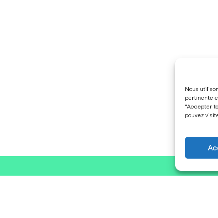
Nous utiliso
pertinente e
"Accepter to
pouvez visit
Ac
ommes-nous ?
Exposer
contacter
Espace presse