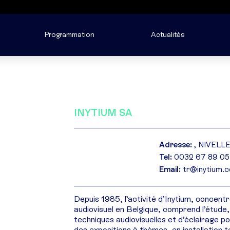
Programmation
Actualités
INYTIUM SA
Adresse:
, NIVELL
Tel:
0032 67 89 05
Email:
tr@inytium.
Depuis 1985, l’activité d’Inytium, concent
audiovisuel en Belgique, comprend l’étude,
techniques audiovisuelles et d’éclairage p
des expositions à thèmes, en installation