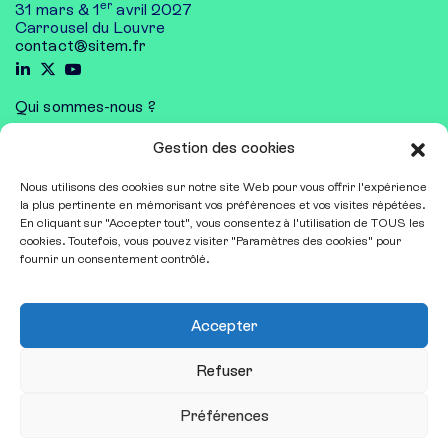
er
31 mars & 1
avril 2027
Carrousel du Louvre
contact@sitem.fr
Qui sommes-nous ?
Nous contacter
Gestion des cookies
Mentions légales
Nous utilisons des cookies sur notre site Web pour vous offrir l'expérience
la plus pertinente en mémorisant vos préférences et vos visites répétées.
Exposer
En cliquant sur "Accepter tout", vous consentez à l'utilisation de TOUS les
Espace presse
cookies. Toutefois, vous pouvez visiter "Paramètres des cookies" pour
fournir un consentement contrôlé.
Conférences et ateliers
Restez informé•e
Accepter
Recevoir notre newsletter
Refuser
Préférences