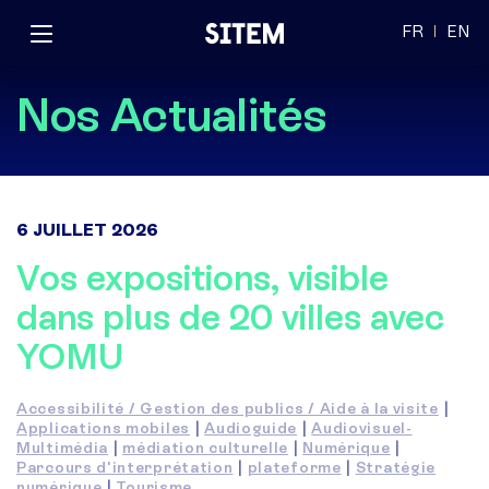
FR
EN
Nos Actualités
6 JUILLET 2026
Vos expositions, visible
dans plus de 20 villes avec
YOMU
Accessibilité / Gestion des publics / Aide à la visite
|
Applications mobiles
|
Audioguide
|
Audiovisuel-
Multimédia
|
médiation culturelle
|
Numérique
|
Parcours d'interprétation
|
plateforme
|
Stratégie
numérique
|
Tourisme